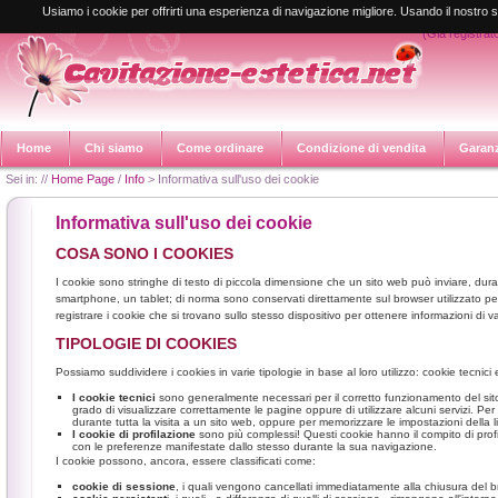
Registrati e sc
Usiamo i cookie per offrirti una esperienza di navigazione migliore. Usando il nostro se
(Già registrato
Home
Chi siamo
Come ordinare
Condizione di vendita
Garan
Sei in: //
Home Page
/
Info
> Informativa sull'uso dei cookie
Informativa sull'uso dei cookie
COSA SONO I COOKIES
I cookie sono stringhe di testo di piccola dimensione che un sito web può inviare, dur
smartphone, un tablet; di norma sono conservati direttamente sul browser utilizzato pe
registrare i cookie che si trovano sullo stesso dispositivo per ottenere informazioni di va
TIPOLOGIE DI COOKIES
Possiamo suddividere i cookies in varie tipologie in base al loro utilizzo: cookie tecnici 
I cookie tecnici
sono generalmente necessari per il corretto funzionamento del sito
grado di visualizzare correttamente le pagine oppure di utilizzare alcuni servizi. P
durante tutta la visita a un sito web, oppure per memorizzare le impostazioni della li
I cookie di profilazione
sono più complessi! Questi cookie hanno il compito di profila
con le preferenze manifestate dallo stesso durante la sua navigazione.
I cookie possono, ancora, essere classificati come:
cookie di sessione
, i quali vengono cancellati immediatamente alla chiusura del 