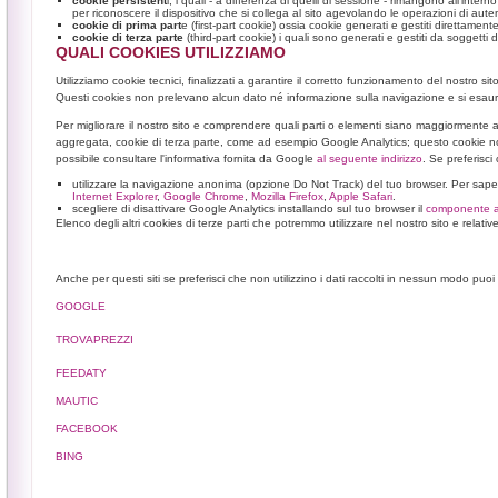
cookie persistent
i, i quali - a differenza di quelli di sessione - rimangono all'int
per riconoscere il dispositivo che si collega al sito agevolando le operazioni di aute
cookie di prima part
e (first-part cookie) ossia cookie generati e gestiti direttame
cookie di terza parte
(third-part cookie) i quali sono generati e gestiti da soggetti 
QUALI COOKIES UTILIZZIAMO
Utilizziamo cookie tecnici, finalizzati a garantire il corretto funzionamento del nostro 
Questi cookies non prelevano alcun dato né informazione sulla navigazione e si esauri
Per migliorare il nostro sito e comprendere quali parti o elementi siano maggiormente 
aggregata, cookie di terza parte, come ad esempio Google Analytics; questo cookie non 
possibile consultare l'informativa fornita da Google
al seguente indirizzo
. Se preferisci
utilizzare la navigazione anonima (opzione Do Not Track) del tuo browser. Per sapere 
Internet Explorer
,
Google Chrome
,
Mozilla Firefox
,
Apple Safari
.
scegliere di disattivare Google Analytics installando sul tuo browser il
componente a
Elenco degli altri cookies di terze parti che potremmo utilizzare nel nostro sito e relative
Anche per questi siti se preferisci che non utilizzino i dati raccolti in nessun modo pu
GOOGLE
TROVAPREZZI
FEEDATY
MAUTIC
FACEBOOK
BING