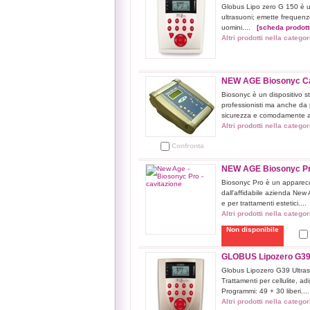
Globus Lipo zero G 150 è un
ultrasuoni; emette frequen
uomini....
[scheda prodott
Altri prodotti nella catego
NEW AGE Biosonyc Cavi
Biosonyc è un dispositivo st
professionisti ma anche da p
sicurezza e comodamente 
Altri prodotti nella catego
Confronta
NEW AGE Biosonyc Pro 
Biosonyc Pro è un apparecch
dall'affidabile azienda New 
e per trattamenti estetici...
Altri prodotti nella catego
Non disponibile
GLOBUS Lipozero G39 C
Globus Lipozero G39 Ultrasu
Trattamenti per cellulite, a
Programmi: 49 + 30 liberi..
Altri prodotti nella catego