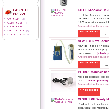
FASCE DI
I-TECH Mio-Sonic Cavit
PREZZI
I-Tech Mio-Sonic è un appa
antidolore e trattamenti sp
€ 0 - € 164
(2)
4,8W, intensità massima 1
€ 165 - € 328
(4)
Altri prodotti nella catego
€ 329 - € 656
(1)
€ 657 - € 1312
(3)
Non disponibile
€ 1313 - € 2295
(4)
NEW AGE New T-sonic C
NewAge T-Sonic è un apparec
indipendenti, numero progr
preimpostati....
[scheda pr
Altri prodotti nella catego
Non disponibile
GLOBUS Manipolo per u
Manipolo di ricambio per ap
mm....
[scheda prodotto]
Altri prodotti nella catego
Non disponibile
GLOBUS RF Beauty Mini
Rendere la pelle più liscia 
apparecchio per radiofreque