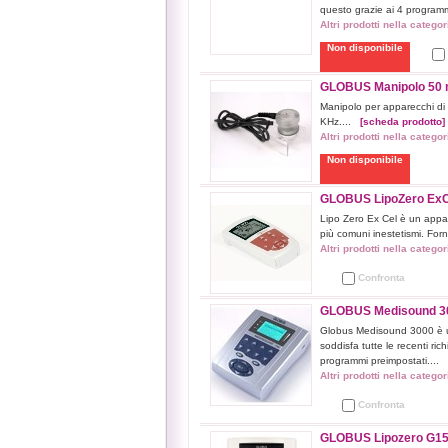
questo grazie ai 4 program
Altri prodotti nella catego
Non disponibile
GLOBUS Manipolo 50 m
Manipolo per apparecchi di
KHz....
[scheda prodotto]
Altri prodotti nella catego
Non disponibile
GLOBUS LipoZero ExCel
Lipo Zero Ex Cel è un appar
più comuni inestetismi. Forn
Altri prodotti nella catego
Confronta
GLOBUS Medisound 300
Globus Medisound 3000 è un 
soddisfa tutte le recenti ric
programmi preimpostati....
Altri prodotti nella catego
Confronta
GLOBUS Lipozero G150 