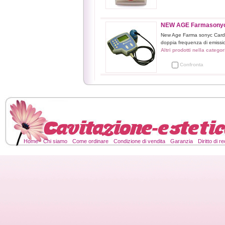
NEW AGE Farmasonyc Ca
New Age Farma sonyc Card P
doppia frequenza di emissi
Altri prodotti nella catego
Confronta
Home
Chi siamo
Come ordinare
Condizione di vendita
Garanzia
Diritto di 