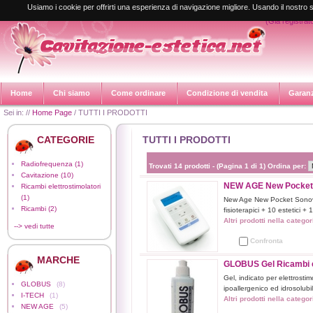
Registrati e sc
Usiamo i cookie per offrirti una esperienza di navigazione migliore. Usando il nostro se
(Già registrato
Home
Chi siamo
Come ordinare
Condizione di vendita
Garan
Sei in: //
Home Page
/
TUTTI I PRODOTTI
CATEGORIE
TUTTI I PRODOTTI
Radiofrequenza
(1)
Trovati
14
prodotti - (Pagina
1
di
1
) Ordina per:
Cavitazione
(10)
NEW AGE New Pocket So
Ricambi elettrostimolatori
(1)
New Age New Pocket Sonovit
Ricambi
(2)
fisioterapici + 10 estetici +
Altri prodotti nella catego
--> vedi tutte
Confronta
MARCHE
GLOBUS Gel Ricambi el
Gel, indicato per elettrostim
GLOBUS
(8)
ipoallergenico ed idrosolubi
I-TECH
(1)
Altri prodotti nella catego
NEW AGE
(5)